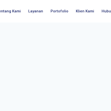
entang Kami
Layanan
Portofolio
Klien Kami
Hubu